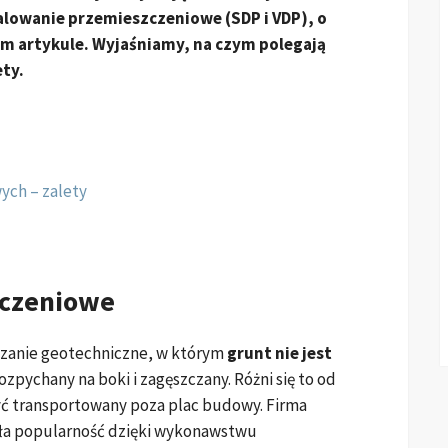
palowanie przemieszczeniowe (SDP i VDP), o
m artykule. Wyjaśniamy, na czym polegają
ety.
ych – zalety
zczeniowe
ązanie geotechniczne, w którym
grunt nie jest
rozpychany na boki i zagęszczany. Różni się to od
ć transportowany poza plac budowy. Firma
kała popularność dzięki wykonawstwu