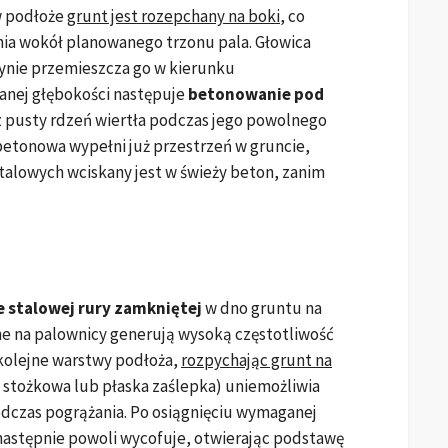
w podłoże
grunt jest rozepchany na boki
, co
ia wokół planowanego trzonu pala. Głowica
dynie przemieszcza go w kierunku
anej głębokości następuje
betonowanie pod
z pusty rdzeń wiertła podczas jego powolnego
etonowa wypełni już przestrzeń w gruncie,
talowych wciskany jest w świeży beton, zanim
 stalowej rury zamkniętej
w dno gruntu na
e na palownicy generują wysoką częstotliwość
 kolejne warstwy podłoża,
rozpychając grunt na
j stożkowa lub płaska zaślepka) uniemożliwia
dczas pogrążania. Po osiągnięciu wymaganej
 następnie powoli wycofuje, otwierając podstawę