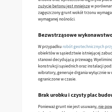
zużycie betonu jest mniejsze
w porównani
zagęszczony grunt wokół trzonu wymaga m
wymaganej nośności.
Bezwstrząsowe wykonawstw
W przypadku
robót geotechnicznych pr
obiektów w sąsiedztwie istniejącej zab
stanowi decydującą przewagę. Wyelimino
konstrukcji sąsiednich oraz instalacji p
wibratory, generuje drgania wyłącznie w o
ograniczone w czasie.
Brak urobku i czysty plac bud
Ponieważ grunt nie jest usuwany,
nie pow