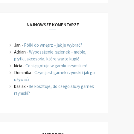
NAJNOWSZE KOMENTARZE
Jan
-
Półki do wnętrz – jak je wybrać?
Adrian
-
Wyposażenie łazienek – meble,
płytki, akcesoria, które warto kupić
kicia
-
Co się gotuje w garnku rzymskim?
Dominika
-
Czym jest garnek rzymski i jak go
używać?
basiax
-
Ile kosztuje, do czego służy garnek
rzymski?