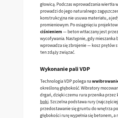
głowicą. Podczas wprowadzania wiertła 
prowadzi do jego naturalnego zagęszczen
konstrukcyjna nie usuwa materiału, a je
promieniowym. Po osiągnięciu projektow
ciśnieniem
— beton wtłaczany jest prze
wycofywania. Następnie, gdy mieszanka b
wprowadza się zbrojenie — kosz prętów s
ten zdąży związać.
Wykonanie pali VDP
Technologia VDP polega na
wwibrowanie
określoną głębokość. Wibratory mocowan
drgań, dzięki czemu rura przenika przez
boki
. Szczelna podstawa rury (najczęście
przedostawanie się gruntu do wnętrza po
głębokości rurę wypełnia się betonem, a