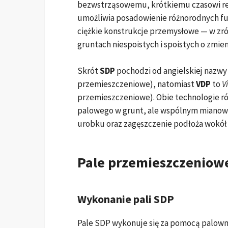
bezwstrząsowemu, krótkiemu czasowi re
umożliwia posadowienie różnorodnych 
ciężkie konstrukcje przemysłowe — w zr
gruntach niespoistych i spoistych o zmie
Skrót
SDP
pochodzi od angielskiej nazw
przemieszczeniowe), natomiast
VDP
to
V
przemieszczeniowe). Obie technologie 
palowego w grunt, ale wspólnym mianown
urobku oraz zagęszczenie podłoża wokół 
Pale przemieszczeniow
Wykonanie pali SDP
Pale SDP wykonuje się za pomocą palown