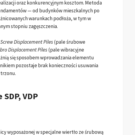
alizacji oraz konkurencyjnym kosztom. Metoda
fundamentów — od budynków mieszkalnych po
óżnicowanych warunkach podłoża, w tym w
nnym stopniu zagęszczenia.
y
Screw Displacement Piles
(pale śrubowe
ibro Displacement Piles
(pale wibracyjne
różnią się sposobem wprowadzania elementu
ikiem pozostaje brak konieczności usuwania
trzonu.
e SDP, VDP
icy wyposażonej w specjalne wiertło ze śrubową