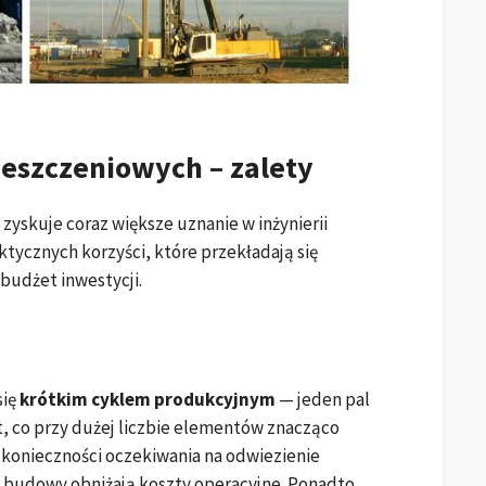
ieszczeniowych – zalety
skuje coraz większe uznanie w inżynierii
tycznych korzyści, które przekładają się
udżet inwestycji.
się
krótkim cyklem produkcyjnym
— jeden pal
, co przy dużej liczbie elementów znacząco
konieczności oczekiwania na odwiezienie
u budowy obniżają koszty operacyjne. Ponadto