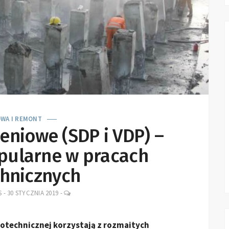
WA I REMONT
eniowe (SDP i VDP) –
pularne w pracach
hnicznych
LEAVE
S
-
30 STYCZNIA 2019
-
A
COMMENT
geotechnicznej korzystają z rozmaitych