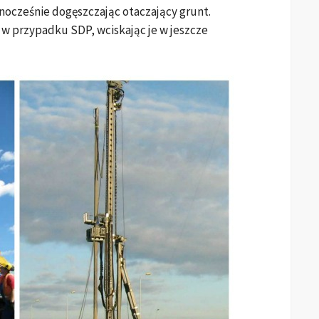
nocześnie dogęszczając otaczający grunt.
 w przypadku SDP, wciskając je w jeszcze