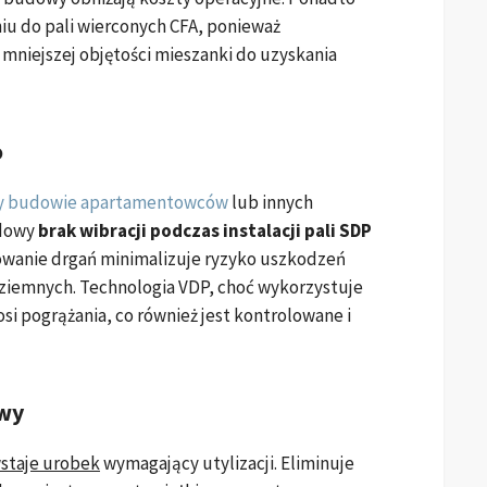
u do pali wierconych CFA, ponieważ
niejszej objętości mieszanki do uzyskania
o
zy budowie apartamentowców
lub innych
udowy
brak wibracji podczas instalacji pali SDP
wanie drgań minimalizuje ryzyko uszkodzeń
odziemnych. Technologia VDP, choć wykorzystuje
si pogrążania, co również jest kontrolowane i
owy
staje urobek
wymagający utylizacji. Eliminuje