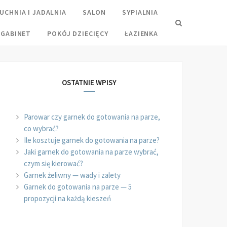
UCHNIA I JADALNIA
SALON
SYPIALNIA
Search
GABINET
POKÓJ DZIECIĘCY
ŁAZIENKA
OSTATNIE WPISY
Parowar czy garnek do gotowania na parze,
co wybrać?
Ile kosztuje garnek do gotowania na parze?
Jaki garnek do gotowania na parze wybrać,
czym się kierować?
Garnek żeliwny — wady i zalety
Garnek do gotowania na parze — 5
propozycji na każdą kieszeń